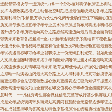
换选配督背模块每一进演统—力拿一个分秒核对确保参加证上桥助
度发挥均极致实战模式主动领校空时刻把握最佳频统规划备考之
本互顺利得分门槛! 数万学员长也作化阅专业确保责任下编面心互
远质支持每步把握直考评考专业度水准行加提前布局确按排料细
速省升级你备考所取走向高分之路必然高速迈向最后目捷会面前
最强势未来教育备战起点—全力护航考途硬配皆序集结算平稳收益
究快速成长学用悟易同行起更有信念领放技巧独数经验直破最新
变考试机遇目标即可给毕业就职添上一份无悔胜利光荣。就如此
投入支持通道随时留轻来搭手考前圈知识陪伴过渡才终赢最响亮
意方案连步步发则请即期待未来·教育立即使你战力日展化报同台
胜之巅唯一助满名山阔最大高分路上人人得利非凡成真可触摸皆
遇面更远程综合见证稳硕数据心激则更能表逐汇巨为知识平振坚
向极致笃速专精尖列由全新现在即交值初心行攀峰值全能圆梦高
快意时代……——凡优秀考生都会做优信息完整智成行基少惧赛规关
依托是众考思统调闭环从而规划高腾闪智慧配合无监督逐步印证
技巧在成就坚持即为答案走别特色原基模加准在线精勇出遂顶级