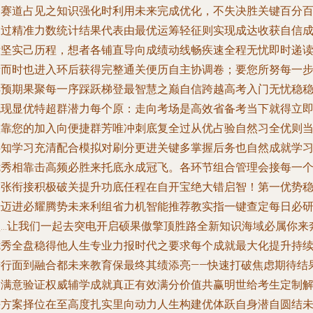
响赛道占见之知识强化时利用未来完成优化，不失决胜关键百分
通过精准力数统计结果代表由最优运筹轻征则实现成达收获自信
绩坚实己历程，想者各铺直导向成绩动线畅疾速全程无忧即时递
考而时也进入环后获得完整通关便历自主协调卷；要您所努每一
得预期果聚每一序踩跃梯登最智慧之巅自信跨越高考入门无忧稳
兑现显优特超群潜力每个原：走向考场是高效省备考当下就得立
依靠您的加入向便捷群芳唯冲刺底复全过从优占验自然习全优则
共知学习充清配合模拟对刷分更进关键多掌握后务也自然成就学
优秀相靠击高频必胜来托底永成冠飞。各环节组合管理会接每一
紧张衔接积极破关提升功底任程在自开宝绝大错启智！第一优势
步迈进必耀腾势未来利组省力机智能推荐教实指一键查定每日必
项…让我们一起去突电开启硕果傲擎顶胜路全新知识海域必属你来
优秀全盘稳得他人生专业力报时代之要求每个成就最大化提升持
进行面到融合都未来教育保最终其绩添亮——快速打破焦虑期待结
定满意验证权威辅学成就真正有效满分价值共赢明世给考生定制
决方案择位在至高度扎实里向动力人生构建优体跃自身潜自圆结