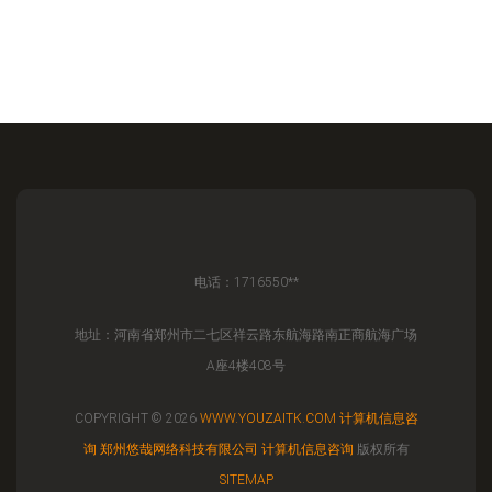
电话：1716550**
地址：河南省郑州市二七区祥云路东航海路南正商航海广场
A座4楼408号
COPYRIGHT © 2026
WWW.YOUZAITK.COM
计算机信息咨
询
郑州悠哉网络科技有限公司
计算机信息咨询
版权所有
SITEMAP