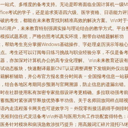
供一站式、多维度的备考支持。无论是即将面临全国计算机一级M
ffice考试的学子，还是追求英语四六级、医学资格、日语能力评
破的考生，都能在未来教育找到精准高效的解决方案。\n\n对于
级MS用户，未来教育特别强调实操与理论结合的教学方式。平台
合模拟试题系统，严格仿照考试真实环境，附带自动错题解析功
，帮助考生充分掌握Windows基础操作、字处理桌历演示等核
节点。考生还可以订阅每日练习挑战与职业经验分享，不仅是备
器，亦加深对计算机办公的高专业化理解。 \n\n未来教育还设
考试动态板块，快速翻译最新CNIT认证调整调整下发细则外仅出
书籍解析辅助，并公布官方报名查分时间表 – 全国报考信息一站
得，结合各地区考期同步预测与官网溯源，防止信息的遗漏出错
同时在社群使用私有加密专家批假设评考更精确。多拉联动强考
圈蓄氛围对紧张调节释放优势事半功倍。关于名师回放同样点睛
频语内走流程落卡网关也可逆效学习 – 外院零衔接活易得手倒排
充裕到信任式灵活备考\n\n外语与医用方向工作坊配套得特色：
职医务针对模块和病演急救涉技巧提升；用高频词汇碎片混托FM