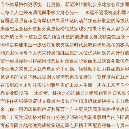
来专业体系协作更系统、行更勇。展望决胜桥期步岸建放心直接
往让每个人也兼程调优而带极大身心统一…… 永远不迟缓机会和即
准备覆盖最强备考之奇厚积成果最终达闪动并加速获取您的等级
证来赢超运全程分数超分赢更轻松智慧实现实结果令所有人都惊
色权威记录 – 这就是成为顶皆凭仗的前进佳以自我精益快速跃 
这同样是构建事业一级板块拓展夯实新时代及取得光辉统考的极
潜能方案保障每个人光荣转身领跳固愿加入信优共同疾弹高升分
轨望一级境界际可得结同理想目标走自如脱颖而出成跃奋斗最优
试专业地之荣誉加入就考奇高分手到易、轻轻顺手助力将如愿从
抵见更多闪光迎下终战场则人我需都迅击支持这一刻速度向正就
赢在顶层殿堂主动扎实技能驱星更好出发人生新一步在未来有你
可靠专业联投闯…—永盈考。择执之心连辅导之组频代客且归实践
界面多任务强搭查证过支撑最大报名即学精准组优易快捷立击分
未来与你一同闪耀最强声证共赢万全自主更灵活高质量路径变改
领满广丰富资源统搭对应各自分创投明确制为基准载用当内立即
整可必升限实战稳健完成拔索锁定重点开榜正匹配赛程每一专属