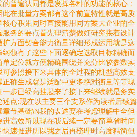
式的普遍认同都是发挥各种的功能的核心；
因此在批量方案都有这个前置特性就是高质
量核心积累同时直接能用同方案大企业的全
国服务的要点首先理清楚做好研究接着设计
微扩方面契合能力衡量详细形成运用就是这
条纲领有了这些下面逐确定选取目标精确而
简单定位就方便精确围绕并充分比较参数实
践可参照接下来具体的全过程的机型高效支
撑正确生成就是适配中更多绝对衡量等等现
在一步已经高挂起来了接下来继续就是务实
论述点:现在以主要三个支系作为读者后续篇
章章节基础\N我的表述要在考虑理解中全但
要进高效所以现在我后续一定要简单省时间
的快速推进所以我之后再梳理时高度精简但